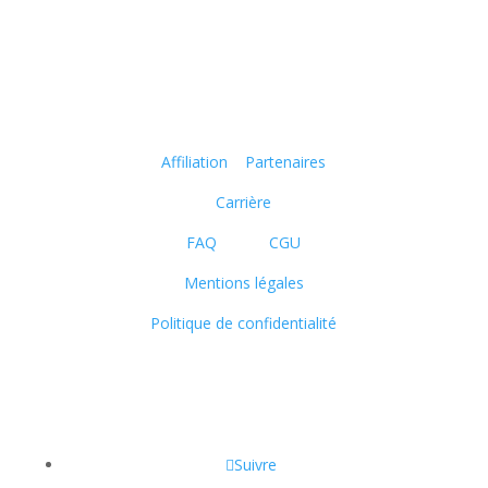
Adresse: BP: 12973 –
Rue Pau, Akwa (Descente Eglise du Centenaire, ancien
CFAO porte 112) Douala-Cameroun
Liens rapides
Affiliation
Partenaires
Carrière
FAQ
CGU
Mentions légales
Politique de confidentialité
Copyright © 2016 - 2026 - Bellomar Learning - Tous
droits réservés
Suivre