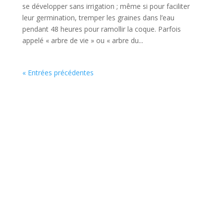
se développer sans irrigation ; même si pour faciliter
leur germination, tremper les graines dans l’eau
pendant 48 heures pour ramollir la coque. Parfois
appelé « arbre de vie » ou « arbre du...
« Entrées précédentes
Rejoignez plus de 7 500
apprenants heureux aujourd’hui !
Depuis notre lancement en 2017, grâce à nos cours et
formations géniaux, nous apportons une grande valeur
ajoutee dans la vie des personnes.