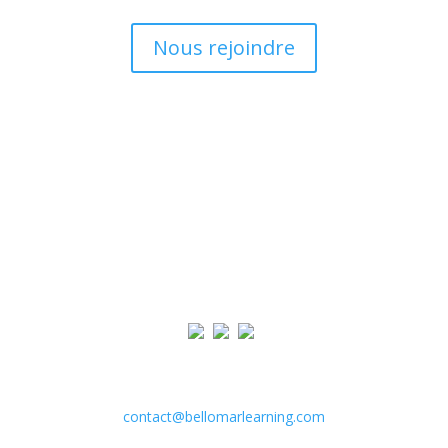
Nous rejoindre
BELLOMAR LEARNING
Un outil pour l’industrialisation et le développement
durable de l’Afrique. Un espace d’apprentissage virtuel
adapté aux besoins actuels de notre jeunesse.
Première plateforme e-learning en Afrique
Subsahérienne.
Contact
contact@bellomarlearning.com