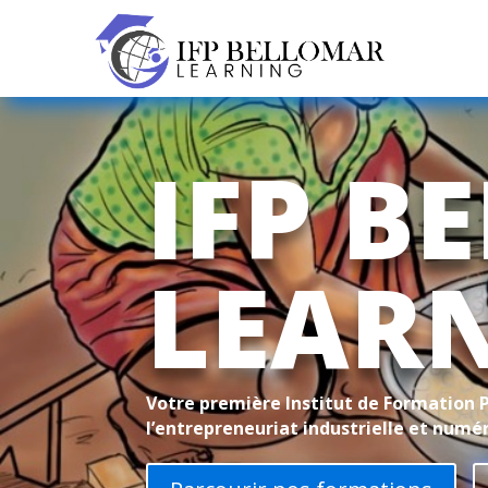
IFP B
LEAR
Votre première Institut de Formation 
l’entrepreneuriat industrielle et numé