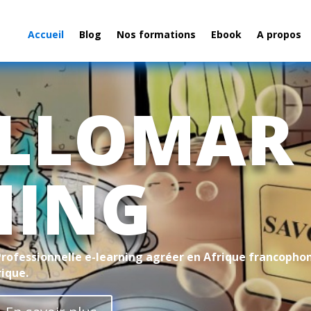
Accueil
Blog
Nos formations
Ebook
A propos
ELLOMAR
NING
Professionnelle e-learning agréer en Afrique francopho
rique.