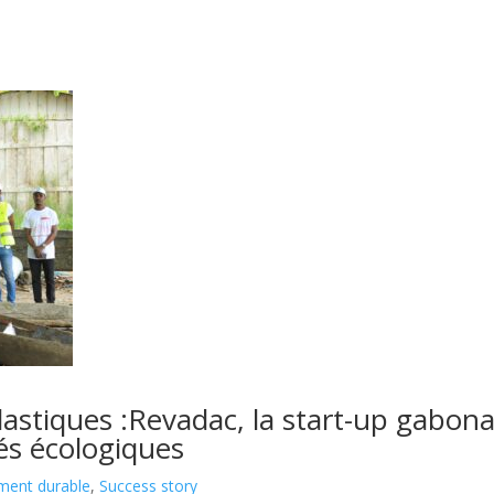
lastiques :Revadac, la start-up gabona
és écologiques
ment durable
,
Success story