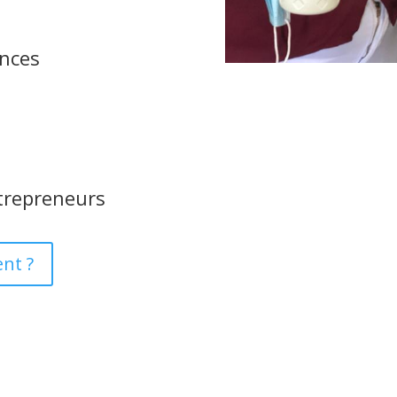
ances
trepreneurs
nt ?