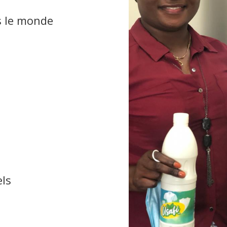
s le monde
els